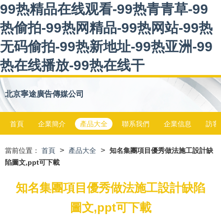
99热精品在线观看-99热青青草-99
热偷拍-99热网精品-99热网站-99热
无码偷拍-99热新地址-99热亚洲-99
热在线播放-99热在线干
北京寧途廣告傳媒公司
首頁
企業簡介
產品大全
聯系我們
企業信息
訪客
>
>
當前位置：
首頁
產品大全
知名集團項目優秀做法施工設計缺
陷圖文,ppt可下載
知名集團項目優秀做法施工設計缺陷
圖文,ppt可下載