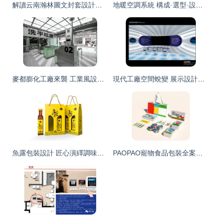
解讀云南瀚林圖文封套設計的精髓 視覺與工藝的交融
地暖空調系統 構成·選型·設計·施工全攻略（76頁PPT圖文詳解）
麥都膨化工廠來襲 工業風設計空間中的細節美學
現代工廠空間蛻變 展示設計、裝修效果圖與網絡技術服務的融合創新
魚露包裝設計 匠心演繹調味品醬料的視覺魅力
PAOPAO寵物食品包裝全案設計 以溫暖與專業重塑人寵生活美學